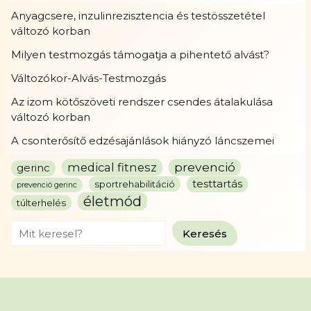
Anyagcsere, inzulinrezisztencia és testösszetétel
változó korban
Milyen testmozgás támogatja a pihentető alvást?
Változókor-Alvás-Testmozgás
Az izom kötőszöveti rendszer csendes átalakulása
változó korban
A csonterősítő edzésajánlások hiányzó láncszemei
prevenció
medical fitnesz
gerinc
testtartás
sportrehabilitáció
prevenció gerinc
életmód
túlterhelés
Search
Keresés