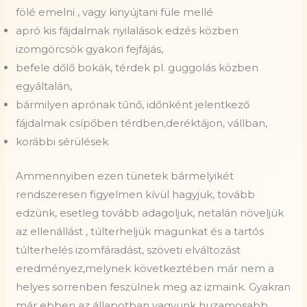
fölé emelni , vagy kinyújtani füle mellé
apró kis fájdalmak nyilalások edzés közben
izomgörcsök gyakori fejfájás,
befele dőlő bokák, térdek pl. guggolás közben
egyáltalán,
bármilyen aprónak tűnő, időnként jelentkező
fájdalmak csípőben térdben,deréktájon, vállban,
korábbi sérülések
Ammennyiben ezen tünetek bármelyikét
rendszeresen figyelmen kívül hagyjuk, tovább
edzünk, esetleg tovább adagoljuk, netalán növeljük
az ellenállást , túlterheljük magunkat és a tartós
túlterhelés izomfáradást, szöveti elváltozást
eredményez,melynek következtében már nem a
helyes sorrenben feszülnek meg az izmaink. Gyakran
már ebben az állapotban vagyunk huzamosabb