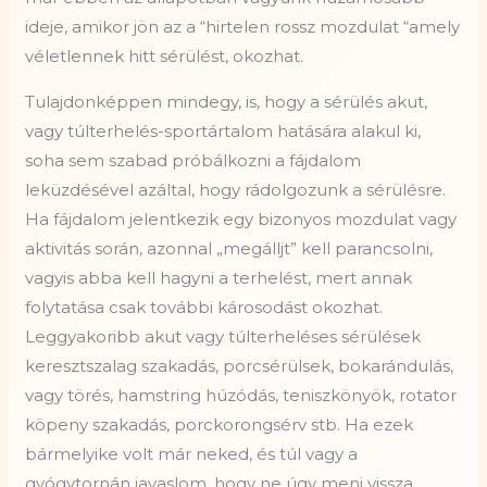
ideje, amikor jön az a “hirtelen rossz mozdulat “amely
véletlennek hitt sérülést, okozhat.
Tulajdonképpen mindegy, is, hogy a sérülés akut,
vagy túlterhelés-sportártalom hatására alakul ki,
soha sem szabad próbálkozni a fájdalom
leküzdésével azáltal, hogy rádolgozunk a sérülésre.
Ha fájdalom jelentkezik egy bizonyos mozdulat vagy
aktivitás során, azonnal „megálljt” kell parancsolni,
vagyis abba kell hagyni a terhelést, mert annak
folytatása csak további károsodást okozhat.
Leggyakoribb akut vagy túlterheléses sérülések
keresztszalag szakadás, porcsérülsek, bokarándulás,
vagy törés, hamstring húzódás, teniszkönyök, rotator
köpeny szakadás, porckorongsérv stb. Ha ezek
bármelyike volt már neked, és túl vagy a
gyógytornán javaslom, hogy ne úgy menj vissza