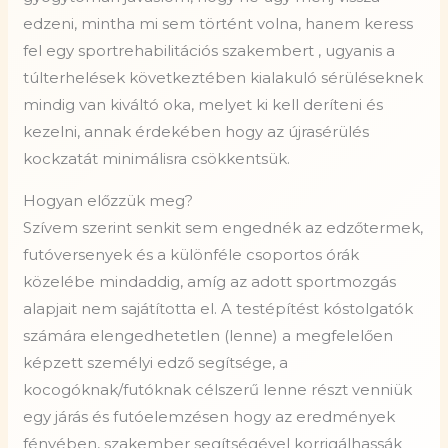
edzeni, mintha mi sem történt volna, hanem keress
fel egy sportrehabilitációs szakembert , ugyanis a
túlterhelések következtében kialakuló sérüléseknek
mindig van kiváltó oka, melyet ki kell deríteni és
kezelni, annak érdekében hogy az újrasérülés
kockzatát minimálisra csökkentsük.
Hogyan előzzük meg?
Szívem szerint senkit sem engednék az edzőtermek,
futóversenyek és a különféle csoportos órák
közelébe mindaddig, amíg az adott sportmozgás
alapjait nem sajátította el. A testépítést kóstolgatók
számára elengedhetetlen (lenne) a megfelelően
képzett személyi edző segítsége, a
kocogóknak/futóknak célszerű lenne részt venniük
egy járás és futóelemzésen hogy az eredmények
fényében, szakember segítségével korrigálhassák