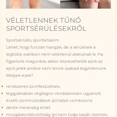
VÉLETLENNEK TŰNŐ
SPORTSÉRÜLÉSEKRŐL
Sportsérülés, sportártalom
Lehet, hogy furcsán hangzik, de a sérülések a
legtöbb esetben nem véletlenül alakulnak ki. Ha
figyelünk magunkra, akkor észrevehetők azok az
apró jelek amikre nem lenne szabad legyintenünk.
Melyek ezek?
rendszeres izomfeszülések,
leggyakraban végtagon-rendszeresen ugyanott
érzett izomhúzódások (pl.hátsó combizom)
derék merevség érzet
mozgáskorlátozottság (pl.nem tudja karját víszintes