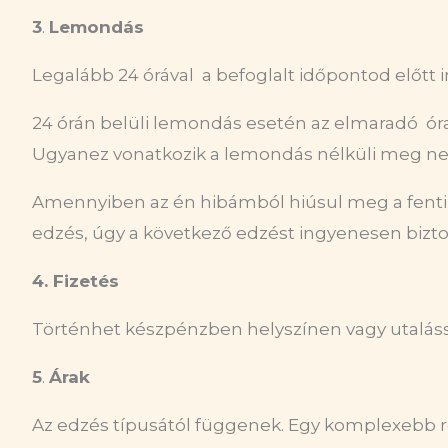
3
.
Lemondás
Legalább 24 órával a befoglalt időpontod előt
24 órán belüli lemondás esetén az elmaradó ór
Ugyanez vonatkozik a lemondás nélküli meg ne
Amennyiben az én hibámból hiúsul meg a fenti s
edzés, úgy a következő edzést ingyenesen biz
4. Fizetés
Történhet készpénzben helyszínen vagy utalással
5
.
Árak
Az edzés típusától függenek. Egy komplexebb r