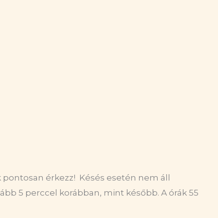
k pontosan érkezz! Késés esetén nem áll
ább 5 perccel korábban, mint később. A órák 55