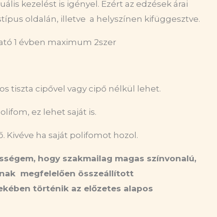
is kezelést is igényel. Ezért az edzések árai
pus oldalán, illetve a helyszínen kifüggesztve.
ható 1 évben maximum 2szer
 tiszta cipővel vagy cipő nélkül lehet.
ifom, ez lehet saját is.
 Kivéve ha saját polifomot hozol.
lősségem, hogy szakmailag magas színvonalú,
tnak megfelelően összeállított
kében történik az előzetes alapos