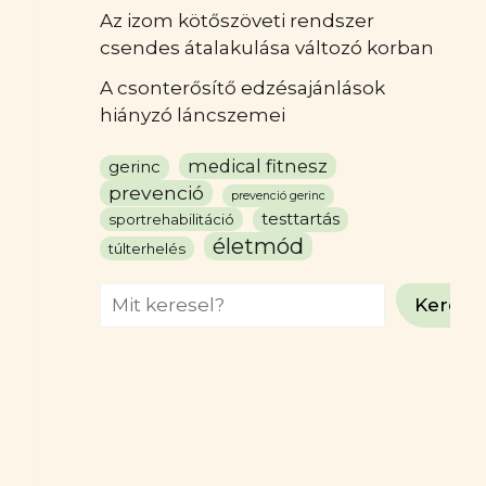
Az izom kötőszöveti rendszer
csendes átalakulása változó korban
A csonterősítő edzésajánlások
hiányzó láncszemei
medical fitnesz
gerinc
prevenció
prevenció gerinc
testtartás
sportrehabilitáció
életmód
túlterhelés
Search
Keresé