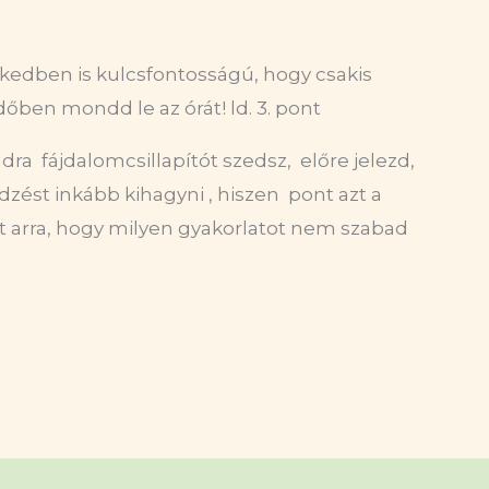
dekedben is kulcsfontosságú, hogy csakis
ben mondd le az órát! ld. 3. pont
a fájdalomcsillapítót szedsz, előre jelezd,
dzést inkább kihagyni , hiszen pont azt a
et arra, hogy milyen gyakorlatot nem szabad