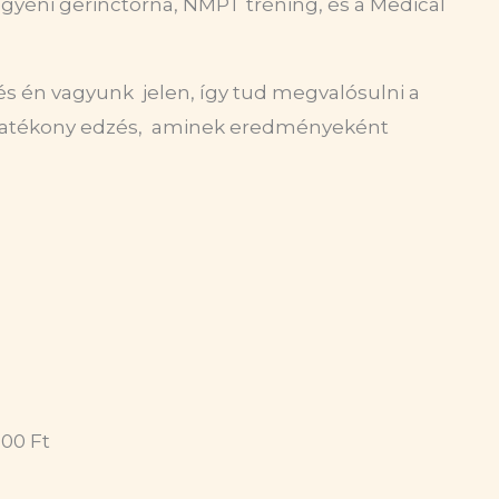
egyéni gerinctorna, NMPT tréning, és a Medical
 és én vagyunk jelen, így tud megvalósulni a
, hatékony edzés, aminek eredményeként
000 Ft