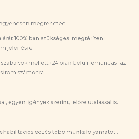
t ingyenesen megteheted.
a árát 100% ban szükséges megtéríteni.
m jelenésre.
zabályok mellett (24 órán belüli lemondás) az
tosítom számodra.
, egyéni igények szerint, előre utalással is.
ehabilitációs edzés több munkafolyamatot ,