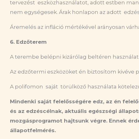
tervezést eszközhasználatot, adott estben manuál
nem egységesek. Árak honlapon az adott edzéstí
Áremelés az infláció mértékével arányosan vár
6. Edzőterem
A terembe belépni kizárólag beltéren használatos
Az edzőtermi eszközöket én biztosítom kivéve pol
A polifomon saját törülköző használata kötelező.
Mindenki saját felelősségére edz, az én fele
és az edzéscélnak, aktuális egészségi állapo
mozgásprogramot hajtsunk végre. Ennek érde
állapotfelmérés.