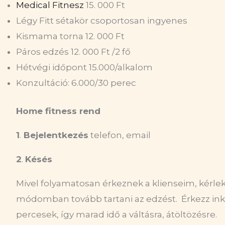
Medical Fitnesz
15. 000 Ft
Légy Fitt sétakör csoportosan ingyenes
Kismama torna
12. 000 Ft
Páros edzés 12. 000 Ft /2 fő
Hétvégi időpont 15.000/alkalom
Konzultáció: 6.000/30 perec
Home fitness rend
1
.
Bejelentkezés
telefon, email
2
.
Késés
Mivel folyamatosan érkeznek a klienseim, kérle
módomban tovább tartani az edzést. Érkezz ink
percesek, így marad idő a váltásra, átöltözésre.