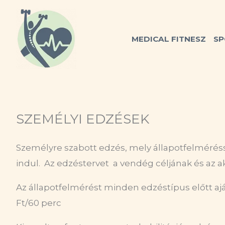
Skip
to
content
MEDICAL FITNESZ
SP
SZEMÉLYI EDZÉSEK
Személyre szabott edzés, mely állapotfelmérés
indul. Az edzéstervet a vendég céljának és az a
Az állapotfelmérést minden edzéstípus előtt aján
Ft/60 perc