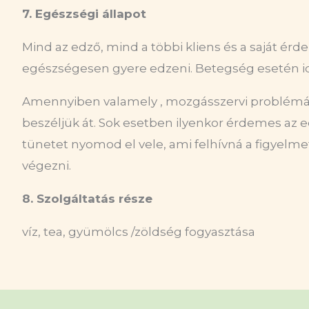
7. Egészségi állapot
Mind az edző, mind a többi kliens és a saját ér
egészségesen gyere edzeni. Betegség esetén idő
Amennyiben valamely , mozgásszervi problémádr
beszéljük át. Sok esetben ilyenkor érdemes az e
tünetet nyomod el vele, ami felhívná a figyelm
végezni.
8. Szolgáltatás része
víz, tea, gyümölcs /zöldség fogyasztása