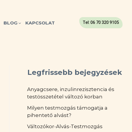
Tel: 06 70 320 9105
BLOG
KAPCSOLAT
Legfrissebb bejegyzések
Anyagcsere, inzulinrezisztencia és
testösszetétel változó korban
Milyen testmozgás támogatja a
pihentető alvást?
Változókor-Alvás-Testmozgás