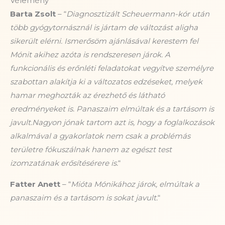
Vélemény
Barta Zsolt
– “
Diagnosztizált Scheuermann-kór után
több gyógytornásznál is jártam de változást aligha
sikerült elérni. Ismerősöm ajánlásával kerestem fel
Mónit akihez azóta is rendszeresen járok. A
funkcionális és erőnléti feladatokat vegyítve személyre
szabottan alakítja ki a változatos edzéseket, melyek
hamar meghozták az érezhető és látható
eredményeket is. Panaszaim elmúltak és a tartásom is
javult.Nagyon jónak tartom azt is, hogy a foglalkozások
alkalmával a gyakorlatok nem csak a problémás
területre fókuszálnak hanem az egészt test
izomzatának erősítésérere is.
“
Fatter Anett
– “
Mióta Mónikához járok, elmúltak a
panaszaim és a tartásom is sokat javult.
“