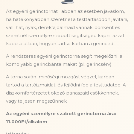
Az egyéni gerinctornát abban az esetben javaslom,
ha hatékonyabban szeretnél a testtartásodon javítani,
váll, hát, nyak, derékfájdalmaid vannak időnként és
szeretnél személyre szabott segítséged kapni, azzal
kapcsolatban, hogyan tartsd karban a gerinced.
A rendszeres egyéni gerinctorna segít megelőzni a
komolyabb gerincbántalmakat (pl. gerincsérv)
A torna során minőségi mozgást végzel, karban
tartod a tartóizmaidat, és fejlődni fog a testtudatod. A
diszkomfortérzetet okozó panaszaid csökkennek,
vagy teljesen megszűnnek.
Az egyéni személyre szabott gerinctorna ára:
11.000Ft/alkalom