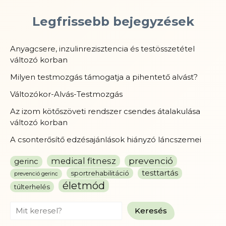
Legfrissebb bejegyzések
Anyagcsere, inzulinrezisztencia és testösszetétel
változó korban
Milyen testmozgás támogatja a pihentető alvást?
Változókor-Alvás-Testmozgás
Az izom kötőszöveti rendszer csendes átalakulása
változó korban
A csonterősítő edzésajánlások hiányzó láncszemei
prevenció
medical fitnesz
gerinc
testtartás
sportrehabilitáció
prevenció gerinc
életmód
túlterhelés
Search
Keresés