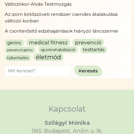
Változókor-Alvás-Testmozgás
Az izom kötőszöveti rendszer csendes átalakulása
változó korban
A csonterősítő edzésajánlások hiányzó láncszemei
prevenció
medical fitnesz
gerinc
testtartás
sportrehabilitáció
prevenció gerinc
életmód
túlterhelés
Search
Keresés
Kapcsolat
Szilágyi Mónika
1165. Budapest, Anilin u. 16.