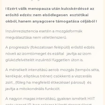
! Ezért válik menopauza után kulcskérdéssé az
erősítő edzés: nem elsődlegesen esztétikai
okból, hanem anyagcsere támogatása céljából !
Inzulinrezisztencia esetén a mozgásformák
megválasztása nem véletlenszerű.
A progresszív (fokozatosan felépülő) erősítő edzés
növeli az izomtömeget és ezáltal javítja az izom
glükózfelvételét inzulintól független úton is.
A mérsékelt intenzitású aerob mozgás (tempós séta,
kerékpár, elliptikus tréner) csökkenti a viszcerális
zsírt , (főleg ha megfelelő étkezéssel párosul) és
javítja a mitokondriális funkciót.
A nagyon magas intenzitású, gyakran ismételt HIIT
esés viszont IR-ben sokszor túlzott stresszválaszt