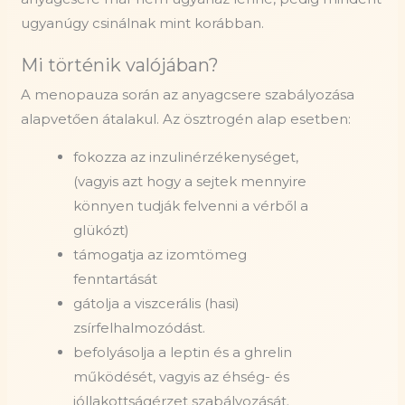
ugyanúgy csinálnak mint korábban.
Mi történik valójában?
A menopauza során az anyagcsere szabályozása
alapvetően átalakul. Az ösztrogén alap esetben:
fokozza az inzulinérzékenységet,
(vagyis azt hogy a sejtek mennyire
könnyen tudják felvenni a vérből a
glükózt)
támogatja az izomtömeg
fenntartását
gátolja a viszcerális (hasi)
zsírfelhalmozódást.
befolyásolja a leptin és a ghrelin
működését, vagyis az éhség- és
jóllakottságérzet szabályozását.