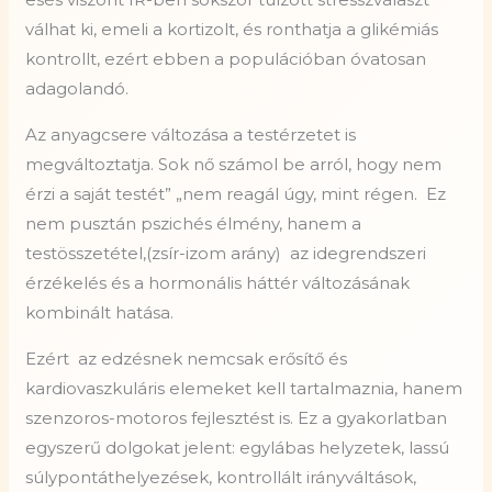
válhat ki, emeli a kortizolt, és ronthatja a glikémiás
kontrollt, ezért ebben a populációban óvatosan
adagolandó.
Az anyagcsere változása a testérzetet is
megváltoztatja. Sok nő számol be arról, hogy nem
érzi a saját testét” „nem reagál úgy, mint régen. Ez
nem pusztán pszichés élmény, hanem a
testösszetétel,(zsír-izom arány) az idegrendszeri
érzékelés és a hormonális háttér változásának
kombinált hatása.
Ezért az edzésnek nemcsak erősítő és
kardiovaszkuláris elemeket kell tartalmaznia, hanem
szenzoros-motoros fejlesztést is. Ez a gyakorlatban
egyszerű dolgokat jelent: egylábas helyzetek, lassú
súlypontáthelyezések, kontrollált irányváltások,