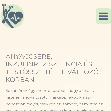
Skip
to
content
ANYAGCSERE,
INZULINREZISZTENCIA ÉS
TESTÖSSZETÉTEL VÁLTOZÓ
KORBAN
Sokan érzik úgy menopauzában, hogy a testük
hirtelen megváltozott: másképp rakódik a zsír,
nehezebb fogyni, csökken az izomerő, és mintha az
anyagcsere már nem ugyanaz lenne, pedig mindent