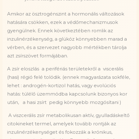
Amikor az ösztrogénszint a hormonális változások
hatására csökken, ezek a védőmechanizmusok
gyengülnek. Ennek következtében romlik az
inzulinérzékenység, a glükóz könnyebben marad a
vérben, és a szervezet nagyobb mértékben tárolja
azt zsírszövet formájában.
A zsír eloszlás a perifériás területekről a viscerális
(hasi) régió felé tolódik. (ennek magyarázata sokféle,
lehet : androgén-kortizol hatás, vagy evolúciós
hatás: túlélő üzemmódba kapcsolunk bizonyos kor
után, a hasi zsírt pedig könnyebb mozgósítani )
A viszcerális zsír metabolikusan aktív, gyulladáskeltő
citokineket termel, amelyek tovább rontják az
inzulinérzékenységet és fokozzák a krónikus,