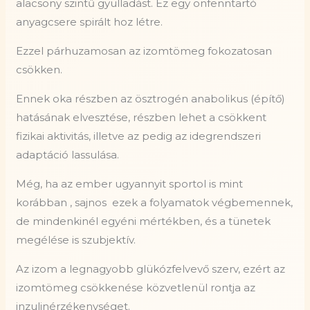
alacsony szintű gyulladást. Ez egy önfenntartó
anyagcsere spirált hoz létre.
Ezzel párhuzamosan az izomtömeg fokozatosan
csökken.
Ennek oka részben az ösztrogén anabolikus (építő)
hatásának elvesztése, részben lehet a csökkent
fizikai aktivitás, illetve az pedig az idegrendszeri
adaptáció lassulása.
Még, ha az ember ugyannyit sportol is mint
korábban , sajnos ezek a folyamatok végbemennek,
de mindenkinél egyéni mértékben, és a tünetek
megélése is szubjektív.
Az izom a legnagyobb glükózfelvevő szerv, ezért az
izomtömeg csökkenése közvetlenül rontja az
inzulinérzékenységet.