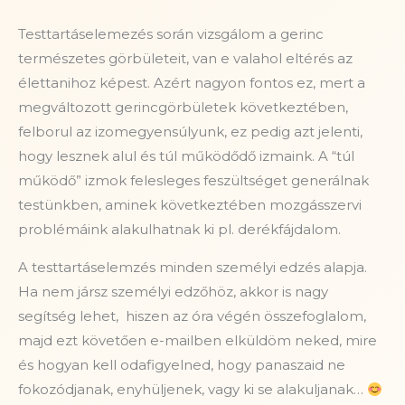
Testtartáselemezés során vizsgálom a gerinc
természetes görbületeit, van e valahol eltérés az
élettanihoz képest. Azért nagyon fontos ez, mert a
megváltozott gerincgörbületek következtében,
felborul az izomegyensúlyunk, ez pedig azt jelenti,
hogy lesznek alul és túl működődő izmaink. A “túl
működő” izmok felesleges feszültséget generálnak
testünkben, aminek következtében mozgásszervi
problémáink alakulhatnak ki pl. derékfájdalom.
A testtartáselemzés minden személyi edzés alapja.
Ha nem jársz személyi edzőhöz, akkor is nagy
segítség lehet, hiszen az óra végén összefoglalom,
majd ezt követően e-mailben elküldöm neked, mire
és hogyan kell odafigyelned, hogy panaszaid ne
fokozódjanak, enyhüljenek, vagy ki se alakuljanak…