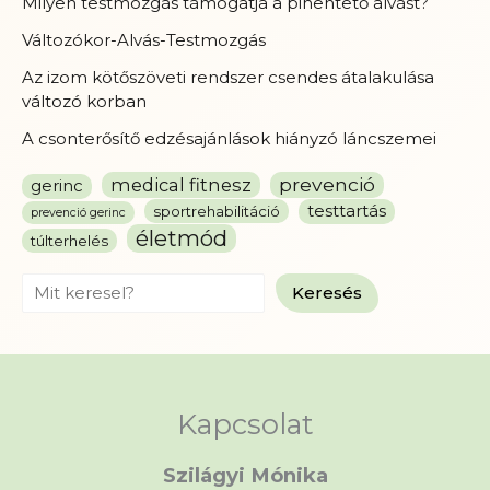
Milyen testmozgás támogatja a pihentető alvást?
Változókor-Alvás-Testmozgás
Az izom kötőszöveti rendszer csendes átalakulása
változó korban
A csonterősítő edzésajánlások hiányzó láncszemei
prevenció
medical fitnesz
gerinc
testtartás
sportrehabilitáció
prevenció gerinc
életmód
túlterhelés
Search
Keresés
Kapcsolat
Szilágyi Mónika