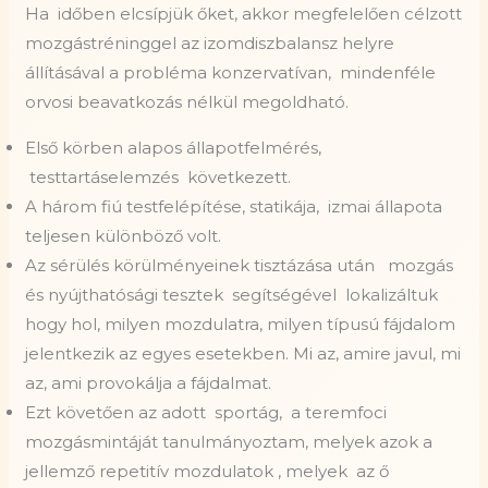
Ha
időben elcsípjük őket, akkor megfelelően célzott
mozgástréninggel az izomdiszbalansz helyre
állításával a probléma konzervatívan,
mindenféle
orvosi beavatkozás nélkül megoldható.
Első körben alapos állapotfelmérés,
testtartáselemzés
következett.
A három fiú testfelépítése, statikája, izmai állapota
teljesen különböző volt.
Az sérülés körülményeinek tisztázása után
mozgás
és nyújthatósági tesztek
segítségével lokalizáltuk
hogy hol, milyen mozdulatra, milyen típusú fájdalom
jelentkezik az egyes esetekben. Mi az, amire javul, mi
az, ami provokálja a fájdalmat.
Ezt követően az adott sportág, a teremfoci
mozgásmintáját tanulmányoztam, melyek azok a
jellemző repetitív mozdulatok , melyek az ő