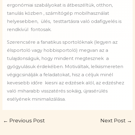
ergonómiai szabályokat is átbeszéltük, otthon,
tanulás közben , számítógép mobilhasználat
helyesebben,
ülés,
testtartásra való odafigyelés is
rendkívül
fontosak.
Szerencsére a fanatikus sportolóknak (legyen az
élsportoló vagy hobbisportoló) megvan az a
tulajdonságuk, hogy mindent megtesznek
a
gyógyulásuk érdekében. Motiváltak, lelkiismereten
végigcsinálják a feladatokat, hisz a céljuk minél
kevesebb időre
kiesni az edzések alól, az edzéshez
való miharabb visszatérés sokáig, újrasérülés
esélyének minimalizálása.
←
Previous Post
Next Post
→