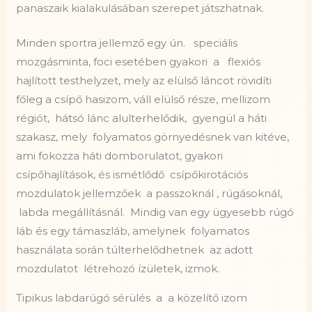
panaszaik kialakulásában szerepet játszhatnak.
Minden sportra jellemző egy ún.
speciális
mozgásminta, foci esetében gyakori a
flexiós
hajlított testhelyzet, mely az elülső láncot rövidíti
főleg a csípő hasizom, váll elülső része, mellizom
régiót, hátsó lánc alulterhelődik,
gyengül a háti
szakasz, mely
folyamatos görnyedésnek van kitéve,
ami fokozza háti domborulatot, gyakori
csípőhajlítások, és ismétlődő
csípőkirotációs
mozdulatok jellemzőek a passzoknál , rúgásoknál,
labda megállításnál. Mindig van egy ügyesebb rúgó
láb és egy támaszláb, amelynek
folyamatos
használata során túlterhelődhetnek
az adott
mozdulatot
létrehozó ízületek, izmok.
Tipikus labdarúgó sérülés
a
a közelítő izom