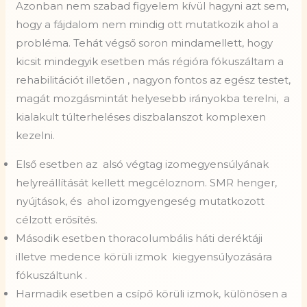
Azonban nem szabad figyelem kívül hagyni azt sem,
hogy a fájdalom nem mindig ott mutatkozik ahol a
probléma. Tehát végső soron mindamellett, hogy
kicsit mindegyik esetben más régióra fókuszáltam a
rehabilitációt illetően , nagyon fontos az egész testet,
magát mozgásmintát helyesebb irányokba terelni, a
kialakult túlterheléses diszbalanszot komplexen
kezelni.
Első esetben az
alsó végtag izomegyensúlyának
helyreállítását kellett megcéloznom. SMR henger,
nyújtások, és
ahol izomgyengeség mutatkozott
célzott erősítés.
Második esetben thoracolumbális háti deréktáji
illetve medence körüli izmok
kiegyensúlyozására
fókuszáltunk
.
Harmadik esetben a csípő körüli izmok, különösen a