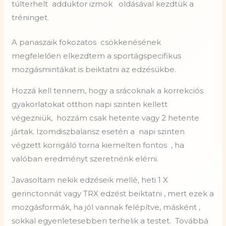
túlterhelt adduktor izmok oldásával kezdtük a
tréninget.
A panaszaik fokozatos
csökkenésének
megfelelően elkezdtem a sportágspecifikus
mozgásmintákat is beiktatni az edzésükbe.
Hozzá kell tennem, hogy a srácoknak a korrekciós
gyakorlatokat otthon napi szinten kellett
végezniük,
hozzám csak hetente vagy 2 hetente
jártak. Izomdiszbalansz esetén a
napi szinten
végzett korrigáló torna kiemelten fontos
, ha
valóban eredményt szeretnénk elérni.
Javasoltam nekik edzéseik mellé, heti 1 X
gerinctonnát vagy TRX edzést beiktatni , mert ezek a
mozgásformák, ha jól vannak felépítve, másként ,
sokkal egyenletesebben terhelik a testet.
Továbbá