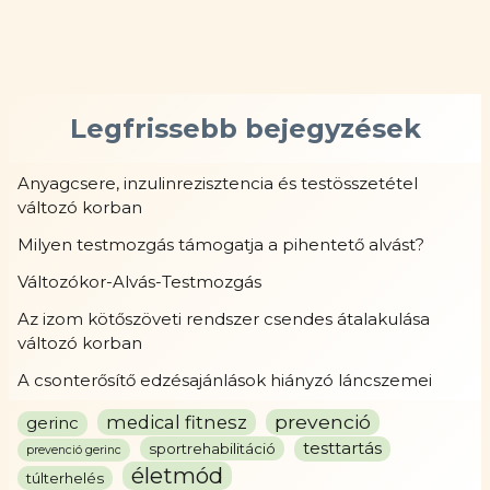
Legfrissebb bejegyzések
Anyagcsere, inzulinrezisztencia és testösszetétel
változó korban
Milyen testmozgás támogatja a pihentető alvást?
Változókor-Alvás-Testmozgás
Az izom kötőszöveti rendszer csendes átalakulása
változó korban
A csonterősítő edzésajánlások hiányzó láncszemei
prevenció
medical fitnesz
gerinc
testtartás
sportrehabilitáció
prevenció gerinc
életmód
túlterhelés