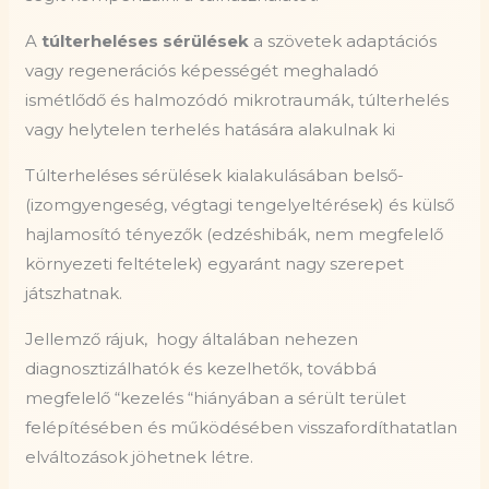
A
túlterheléses sérülések
a szövetek adaptációs
vagy regenerációs képességét meghaladó
ismétlődő és halmozódó mikrotraumák, túlterhelés
vagy helytelen terhelés hatására alakulnak ki
Túlterheléses sérülések kialakulásában belső-
(izomgyengeség, végtagi tengelyeltérések) és külső
hajlamosító tényezők (edzéshibák, nem megfelelő
környezeti feltételek) egyaránt nagy szerepet
játszhatnak.
Jellemző rájuk,
hogy általában nehezen
diagnosztizálhatók és kezelhetők, továbbá
megfelelő “kezelés “hiányában a sérült terület
felépítésében és működésében visszafordíthatatlan
elváltozások jöhetnek létre.