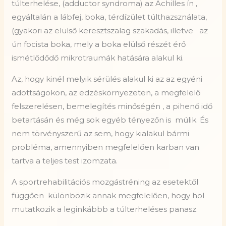
túlterhelése, (adductor syndroma) az Achilles ín ,
egyáltalán a lábfej, boka, térdízület túlthazsználata,
(gyakori az elülső keresztszalag szakadás, illetve az
ún focista boka, mely a boka elülső részét érő
ismétlődődő mikrotraumák hatására alakul ki.
Az, hogy kinél melyik sérülés alakul ki az az egyéni
adottságokon, az edzéskörnyezeten, a megfelelő
felszerelésen, bemelegítés minőségén , a pihenő idő
betartásán és még sok egyéb tényezőn is múlik. És
nem törvényszerű az sem, hogy kialakul bármi
probléma, amennyiben megfelelően karban van
tartva a teljes test izomzata.
A sportrehabilitációs mozgástréning az esetektől
függően
különbözik annak megfelelően, hogy hol
mutatkozik a leginkábbb a túlterheléses panasz.