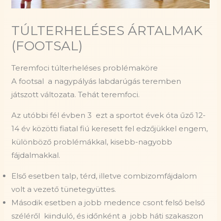
TÚLTERHELÉSES ÁRTALMAK
(FOOTSAL)
Teremfoci túlterheléses problémaköre
A footsal
a nagypályás labdarúgás teremben
játszott változata. Tehát teremfoci.
Az utóbbi fél évben 3 ezt a sportot évek óta űző 12-
14 év közötti fiatal fiú keresett fel edzőjükkel engem,
különböző problémákkal, kisebb-nagyobb
fájdalmakkal.
Első esetben talp, térd, illetve combizomfájdalom
volt a vezető tünetegyüttes.
Második esetben a jobb medence csont felső belső
széléről
kiinduló, és időnként a
jobb háti szakaszon