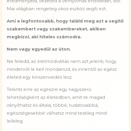
eredményeid, vezeted a vérnyomás értékeidet, stb.
Mai világban rengeteg okos eszköz segíti ezt.
Ami a legfontosabb, hogy találd meg azt a segítő
szakembert vagy szakembereket, akiben
megbízol, aki hiteles számodra.
Nem vagy egyedül az úton.
Ne feledd, az életmódváltás nem azt jelenti, hogy
mindenről le kell mondanod, és innentől az egész
életed egy kínszenvedés lesz.
Tekints erre az egészre egy nagyszerű
lehetőségként az életedben, amit te magad
irányíthatsz és általa, többé, tudatosabbá,
egészségesebbé válhatsz mind testileg mind
lelkileg.