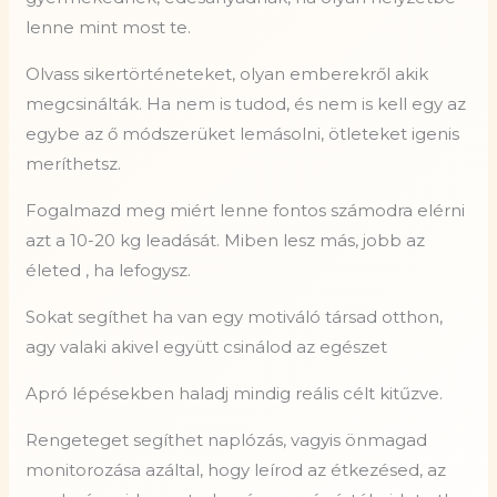
lenne mint most te.
Olvass sikertörténeteket, olyan emberekről akik
megcsinálták. Ha nem is tudod, és nem is kell egy az
egybe az ő módszerüket lemásolni, ötleteket igenis
meríthetsz.
Fogalmazd meg miért lenne fontos számodra elérni
azt a 10-20 kg leadását. Miben lesz más, jobb az
életed , ha lefogysz.
Sokat segíthet ha van egy motiváló társad otthon,
agy valaki akivel együtt csinálod az egészet
Apró lépésekben haladj mindig reális célt kitűzve.
Rengeteget segíthet naplózás, vagyis önmagad
monitorozása azáltal, hogy leírod az étkezésed, az