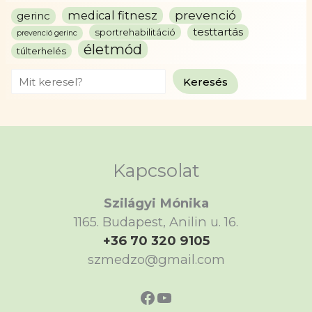
prevenció
medical fitnesz
gerinc
testtartás
sportrehabilitáció
prevenció gerinc
életmód
túlterhelés
Search
Keresés
Kapcsolat
Szilágyi Mónika
1165. Budapest, Anilin u. 16.
+36 70 320 9105
szmedzo@gmail.com
https://www.faceboo
https://www.yout