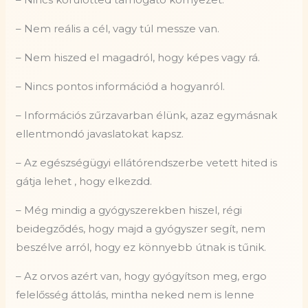
– Nem reális a cél, vagy túl messze van.
– Nem hiszed el magadról, hogy képes vagy rá.
– Nincs pontos információd a hogyanról.
– Információs zűrzavarban élünk, azaz egymásnak
ellentmondó javaslatokat kapsz.
– Az egészségügyi ellátórendszerbe vetett hited is
gátja lehet , hogy elkezdd.
– Még mindig a gyógyszerekben hiszel, régi
beidegződés, hogy majd a gyógyszer segít, nem
beszélve arról, hogy ez könnyebb útnak is tűnik.
– Az orvos azért van, hogy gyógyítson meg, ergo
felelősség áttolás, mintha neked nem is lenne