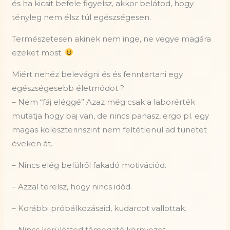
és ha kicsit befele figyelsz, akkor belátod, hogy
tényleg nem élsz túl egészségesen.
Természetesen akinek nem inge, ne vegye magára
ezeket most.
Miért nehéz belevágni és és fenntartani egy
egészségesebb életmódot ?
– Nem “fáj eléggé” Azaz még csak a laborérték
mutatja hogy baj van, de nincs panasz, ergo pl. egy
magas koleszterinszint nem feltétlenül ad tünetet
éveken át.
– Nincs elég belülről fakadó motivációd.
– Azzal terelsz, hogy nincs időd.
– Korábbi próbálkozásaid, kudarcot vallottak.
– Nincs körülötted támogató környezet.