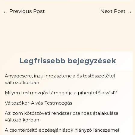
←
Previous Post
Next Post
→
Legfrissebb bejegyzések
Anyagcsere, inzulinrezisztencia és testösszetétel
változó korban
Milyen testmozgás támogatja a pihentető alvást?
Változókor-Alvás-Testmozgás
Az izom kötőszöveti rendszer csendes átalakulása
változó korban
A csonterősítő edzésajánlások hiányzó láncszemei