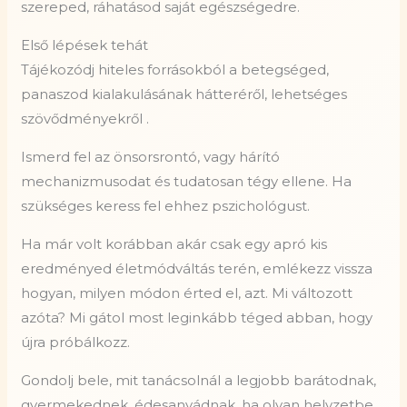
szereped, ráhatásod saját egészségedre.
Első lépések tehát
Tájékozódj hiteles forrásokból a betegséged,
panaszod kialakulásának hátteréről, lehetséges
szövődményekről .
Ismerd fel az önsorsrontó, vagy hárító
mechanizmusodat és tudatosan tégy ellene. Ha
szükséges keress fel ehhez pszichológust.
Ha már volt korábban akár csak egy apró kis
eredményed életmódváltás terén, emlékezz vissza
hogyan, milyen módon érted el, azt. Mi változott
azóta? Mi gátol most leginkább téged abban, hogy
újra próbálkozz.
Gondolj bele, mit tanácsolnál a legjobb barátodnak,
gyermekednek, édesanyádnak, ha olyan helyzetbe