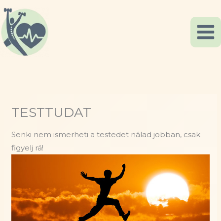
Skip
to
content
TESTTUDAT
Senki nem ismerheti a testedet nálad jobban, csak
figyelj rá!