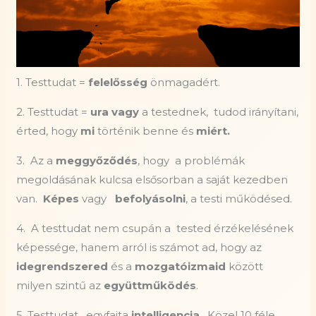
1. Testtudat =
felelősség
önmagadért.
2. Testtudat =
ura vagy
a testednek,
tudod irányítani,
érted, hogy
mi
történik benne és
miért.
3. Az a
meggyőződés
,
hogy
a problémák
megoldásának kulcsa elsősorban a saját kezedben
van.
Képes
vagy
befolyásolni
, a testi működésed.
4. A testtudat nem csupán a tested érzékelésének
képessége, hanem arról is számot ad, hogy az
idegrendszered
és a
mozgatóizmaid
között
milyen szintű az
együttműködés
.
5. Testtudat,
egyfajta
intelligencia
. Közel 10 féle