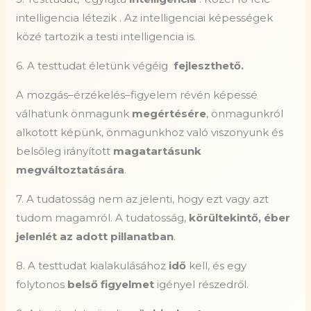
intelligencia létezik . Az intelligenciai képességek
közé tartozik a testi intelligencia is.
6. A testtudat életünk végéig
fejleszthető.
A mozgás–érzékelés–figyelem révén képessé
válhatunk önmagunk
megértésére
, önmagunkról
alkotott képünk, önmagunkhoz való viszonyunk és
belsőleg irányított
magatartásunk
megváltoztatására
.
7. A tudatosság nem az jelenti, hogy ezt vagy azt
tudom magamról. A tudatosság,
körültekintő, éber
jelenlét az adott pillanatban
.
8. A testtudat kialakulásához
idő
kell, és egy
folytonos
belső figyelmet
igényel részedről.