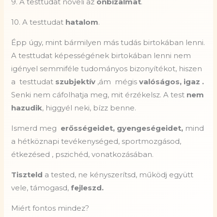
9. A testtudat növeli az
önbizalmat
.
10. A testtudat
hatalom
.
Épp úgy, mint bármilyen más tudás birtokában lenni.
A testtudat képességének birtokában lenni nem
igényel semmiféle tudományos bizonyítékot, hiszen
a
testtudat
szubjektív
,ám
mégis
valóságos, igaz .
Senki nem cáfolhatja meg, mit érzékelsz. A test
nem
hazudik
, higgyél neki, bízz benne.
Ismerd meg
erősségeidet, gyengeségeidet,
mind
a hétköznapi tevékenységed, sportmozgásod,
étkezésed , pszichéd, vonatkozásában.
Tiszteld
a tested, ne kényszerítsd, működj együtt
vele, támogasd,
fejleszd.
Miért fontos mindez?