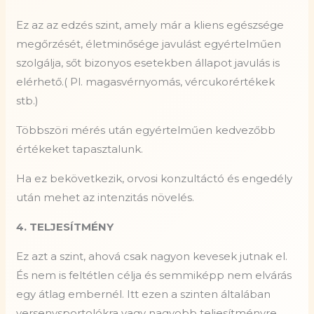
Ez az az edzés szint, amely már a kliens egészsége
megőrzését, életminősége javulást egyértelműen
szolgálja, sőt bizonyos esetekben állapot javulás is
elérhető.( Pl. magasvérnyomás, vércukorértékek
stb.)
Többszöri mérés után egyértelműen kedvezőbb
értékeket tapasztalunk.
Ha ez bekövetkezik, orvosi konzultáctó és engedély
után mehet az intenzitás növelés.
4. TELJESÍTMÉNY
Ez azt a szint, ahová csak nagyon kevesek jutnak el.
És nem is feltétlen célja és semmiképp nem elvárás
egy átlag embernél. Itt ezen a szinten általában
versenysportolókra vagy nagyobb teljesítményre