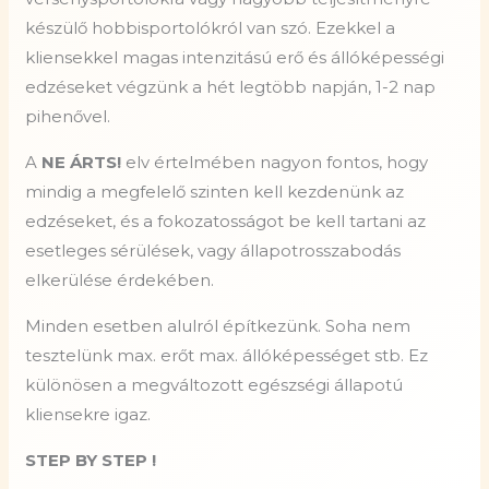
készülő hobbisportolókról van szó. Ezekkel a
kliensekkel magas intenzitású erő és állóképességi
edzéseket végzünk a hét legtöbb napján, 1-2 nap
pihenővel.
A
NE ÁRTS!
elv értelmében nagyon fontos, hogy
mindig a megfelelő szinten kell kezdenünk az
edzéseket, és a fokozatosságot be kell tartani az
esetleges sérülések, vagy állapotrosszabodás
elkerülése érdekében.
Minden esetben alulról építkezünk. Soha nem
tesztelünk max. erőt max. állóképességet stb. Ez
különösen a megváltozott egészségi állapotú
kliensekre igaz.
STEP BY STEP !