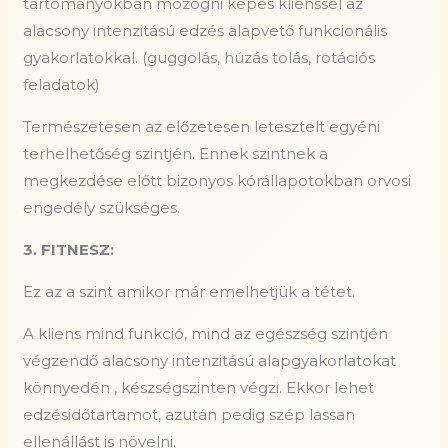
tartományokban mozogni képes klienssel az
alacsony intenzitású edzés alapvető funkcionális
gyakorlatokkal. (guggolás, húzás tolás, rotációs
feladatok)
Természetesen az előzetesen letesztelt egyéni
terhelhetőség szintjén. Ennek szintnek a
megkezdése előtt bizonyos kórállapotokban orvosi
engedély szükséges.
3. FITNESZ:
Ez az a szint amikor már emelhetjük a tétet.
A kliens mind funkció, mind az egészség szintjén
végzendő alacsony intenzitású alapgyakorlatokat
könnyedén , készségszinten végzi. Ekkor lehet
edzésidőtartamot, azután pedig szép lassan
ellenállást is növelni.