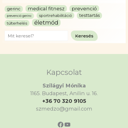
prevenció
medical fitnesz
gerinc
testtartás
sportrehabilitáció
prevenció gerinc
életmód
túlterhelés
Search
Keresés
Kapcsolat
Szilágyi Mónika
1165. Budapest, Anilin u. 16.
+36 70 320 9105
szmedzo@gmail.com
https://www.faceboo
https://www.yout