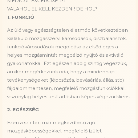
MEDICAL EXCERCISE 1×1
VALAHOL EL KELL KEZDENI! DE HOL?
1. FUNKCIÓ
Az ülő vagy egészségtelen életmód következtében
kialakuló mozgásszervi károsodások, diszbalanszok,
funkciókárosodások megoldása az elsődleges a
helyes mozgásmintát megcélzó nyújtó és aktiváló
gyakorlatokkal. Ezt egészen addig szintig végezzük,
amikor megérkezünk oda, hogy a mindennapi
tevékenységeket (lépcsőzés, bevásárlás, állás, stb)
fájdalommentesen, megfelelő mozgásfunkciókkal,
viszonylag helyes testtartásban képes végezni kliens.
2. EGÉSZSÉG
Ezen a szinten már megkezdhető a jó
mozgásképességekkel, megfelelő ízületi