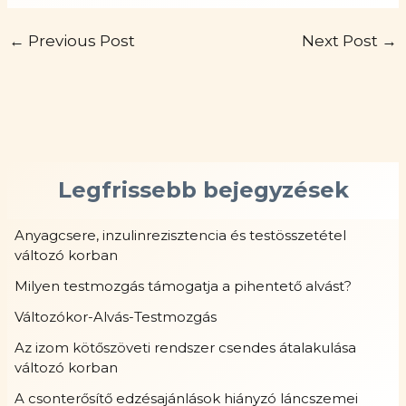
←
Previous Post
Next Post
→
Legfrissebb bejegyzések
Anyagcsere, inzulinrezisztencia és testösszetétel
változó korban
Milyen testmozgás támogatja a pihentető alvást?
Változókor-Alvás-Testmozgás
Az izom kötőszöveti rendszer csendes átalakulása
változó korban
A csonterősítő edzésajánlások hiányzó láncszemei