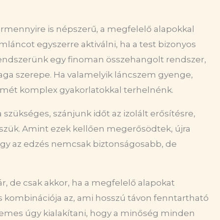
bármennyire is népszerű, a megfelelő alapokkal
áncot egyszerre aktiválni, ha a test bizonyos
endszerünk egy finoman összehangolt rendszer,
a szerepe. Ha valamelyik láncszem gyenge,
t ismét komplex gyakorlatokkal terhelnénk.
szükséges, szánjunk időt az izolált erősítésre,
szük. Amint ezek kellően megerősödtek, újra
így az edzés nemcsak biztonságosabb, de
r, de csak akkor, ha a megfelelő alapokat
dzés kombinációja az, ami hosszú távon fenntartható
demes úgy kialakítani, hogy a minőség minden