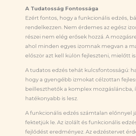
A Tudatosság Fontossága
Ezért fontos, hogy a funkcionális edzés, 
rendelkezzen. Nem érdemes az egész izoml
részei nem elég erősek hozzá. A mozgásr
ahol minden egyes izomnak megvan a mag
először azt kell külön fejleszteni, mielőt
A tudatos edzés tehát kulcsfontosságú: ha 
hogy a gyengébb izmokat célzottan fejles
beilleszthetők a komplex mozgásláncba, 
hatékonyabb is lesz.
A funkcionális edzés számtalan előnnyel já
fektetjük le. Az izolált és funkcionális e
fejlődést eredményez. Az edzéstervet ér