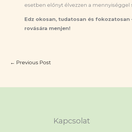
esetben előnyt élvezzen a mennyiséggel
Edz okosan, tudatosan
é
s fokozatosan 
rovására menjen!
←
Previous Post
Kapcsolat