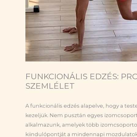
FUNKCIONÁLIS EDZÉS: PR
SZEMLÉLET
A funkcionális edzés alapelve, hogy a tes
kezeljük. Nem pusztán egyes izomcsopo
alkalmazunk, amelyek több izomcsoportot
kiindulópontját a mindennapi mozdulatok 