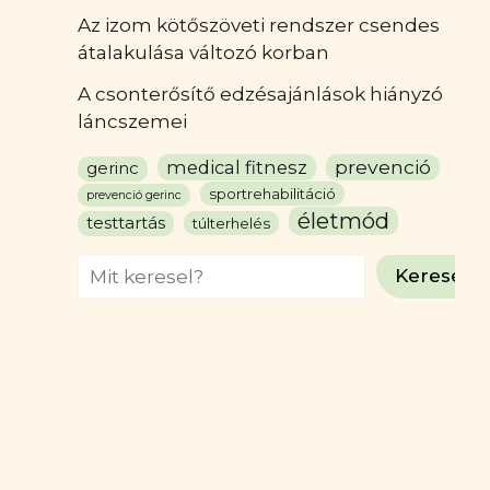
Az izom kötőszöveti rendszer csendes
átalakulása változó korban
A csonterősítő edzésajánlások hiányzó
láncszemei
prevenció
medical fitnesz
gerinc
sportrehabilitáció
prevenció gerinc
életmód
testtartás
túlterhelés
Search
Keresés