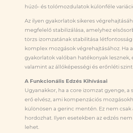
húzó- és tolómozdulatok különféle variáció
Az ilyen gyakorlatok sikeres végrehajtásá
megfelelő stabilizálása, amelyhez elsőso
törzs izomzatának stabilitása létfontosságú
komplex mozgások végrehajtásához. Ha a t
gyakorlatok valóban hatékonyak lesznek, é
valamint az állóképességi és erőnléti szinte
A Funkcionális Edz
é
s Kih
ívá
sai
Ugyanakkor, ha a core izomzat gyenge, a 
erő elvész, ami kompenzációs mozgásokho
különösen a gerinc mentén. Ez nem csak a
hordozhat. Ilyen esetekben az edzés nem éri
lehet.