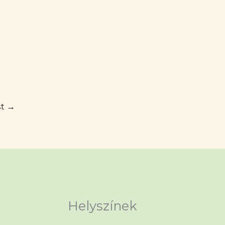
st
→
k.com/sportrehabilitaciosedzo
ube.com/@monikaszilagyi504
Helyszínek