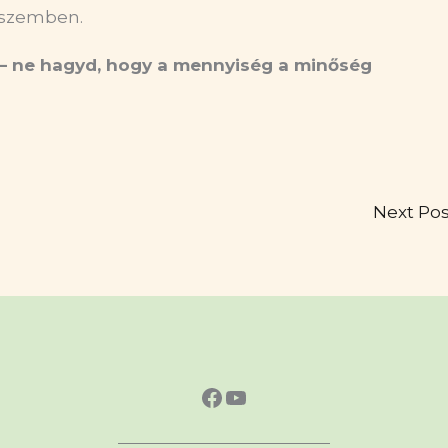
 szemben.
– ne hagyd, hogy a mennyis
é
g a minős
é
g
Next Po
https://www.faceboo
https://www.yout