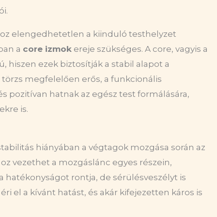
i.
hoz elengedhetetlen a kiinduló testhelyzet
rban a
core izmok
ereje szükséges. A core, vagyis a
, hiszen ezek biztosítják a stabil alapot a
örzs megfelelően erős, a funkcionális
s pozitívan hatnak az egész test formálására,
kre is.
stabilitás hiányában a végtagok mozgása során az
z vezethet a mozgáslánc egyes részein,
 hatékonyságot rontja, de sérülésveszélyt is
 el a kívánt hatást, és akár kifejezetten káros is