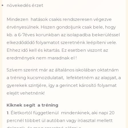
növekedés érzet
Mindezen hatások csakis rendszeresen végezve
érvényesülnek. Hiszen gondoljunk csak bele, hogy
kb. a 6-7éves korunkban az isolapadba bekerüléssel
elkezdődődő folyamatot szeretnénk leépíteni vele.
Ehhez idő kell és kitartás. Ez esetben viszont az
eredmények nem maradnak el !
Szívem szerint már az általános iskolában oktatnám
a tréning kucsmozdulatait, lefektetném az alapjait, a
gyerekek szintjére, így a gerincet károsító folyamat
elejét vehetnénk!
Kiknek segít a tréning
1
. Életkortól függetlenül mindenkinek, aki napi 20
percnél többet ül autóban vagy íróasztal mellett