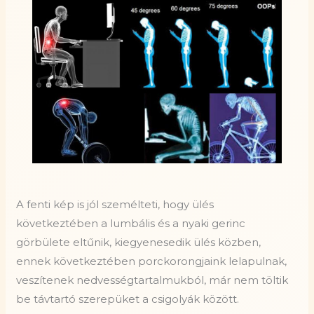
A fenti kép is jól személteti, hogy ülés
következtében a lumbális és a nyaki gerinc
görbülete eltűnik, kiegyenesedik ülés közben,
ennek következtében porckorongjaink lelapulnak,
veszítenek nedvességtartalmukból, már nem töltik
be távtartó szerepüket a csigolyák között.