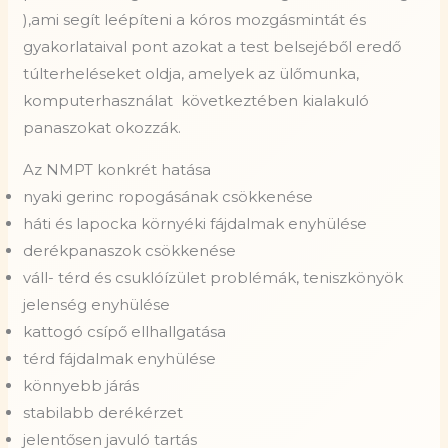
),ami segít leépíteni a kóros mozgásmintát és
gyakorlataival pont azokat a test belsejéből eredő
túlterheléseket oldja, amelyek az ülőmunka,
komputerhasználat
következtében kialakuló
panaszokat okozzák.
Az NMPT konkrét hatása
nyaki gerinc ropogásának csökkenése
háti és lapocka környéki fájdalmak enyhülése
derékpanaszok csökkenése
váll- térd és csuklóízület problémák, teniszkönyök
jelenség enyhülése
kattogó csípő ellhallgatása
térd fájdalmak enyhülése
könnyebb járás
stabilabb derékérzet
jelentősen javuló tartás