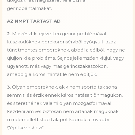
dolgozik
és meg szeretné előzni a
gerincbántalmakat.
AZ NMPT TARTÁST AD
2
. Másrészt kifejezetten gerincproblémával
küszködőknek porckoronsérvből gyógyult, azaz
tünetmentes embereknek, abból a célból, hogy ne
újuljon ki a probléma. Sajnos jellemzően kiújul, vagy
ugyanott, más vagy más gerincszakaszokon,
ameddig a kóros mintát le nem építjük.
3
. Olyan embereknek, akik nem sportoltak soha
semmit, és érzik ennek káros hatásait önmagukon,
és szeretnének valami olyan mozgásformával
kezdeni amivel biztosan nem ártanak maguknak,
mindemellett stabil alapot kapnak a további
\”építkezéshez\”