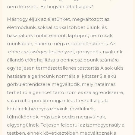
nem létezett.
Ez hogyan lehetséges?
Máshogy éljük az életünket, megváltozott az
életmódunk, sokkal sokkal többet ülünk, és
használunk mobiltelefont, laptopot, nem csak
munkában, hanem még a szabdidőnkben is. Az
ehhez szükséges testhelyzet, görnyedés, nyakunk
állandó előrehajlítása a gerincoszlopunk számára
egy teljesen természetellenes testtartás A sok ülés
hatására a gerincünk normális a kétszer S alakú
görbületrendszere megváltozik, mely hatalmas
terhet ró a gerincet tartó izom és szalagrendszerre,
valamint a porckorongjainkra
.
Feszültség alá
kerülnek bizonyos izmaink, rövidülnek,
túlműködnek, más izok pedig megnyúlnak,
elgyengülnek. Teljesen felborul az izomegyensúly a
testben, ennek következtében megváltoznak a