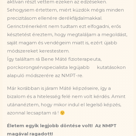
aktívan részt vettem ezeken az edzéseken.
Sehogysem értettem, miért küzdök mégis minden
precizitásom ellenére derékfájdalmakkal.
Gerinctrénerként nem tudtam ezt elfogadni, erős
késztetést éreztem, hogy megtaláljam a megoldást,
saját magam és vendégeim miatt is, ezért újabb
módszereket kerestestem.
Így találtam rá Bene Máté fizioterapeuta,
porckorongsérvspecialista legújabb
kutatásokon
alapuló módszerére az NMPT-re.
Már korábban is járam Máté képzéseire, így a
bizalom és a hitelesség felé nem volt kérdés. Amint
utánanéztem, hogy mikor indul el legelső képzés,
azonnal lecsaptam rá !
Életem egyik legjobb döntése volt!
Az NMPT
magával ragadott!