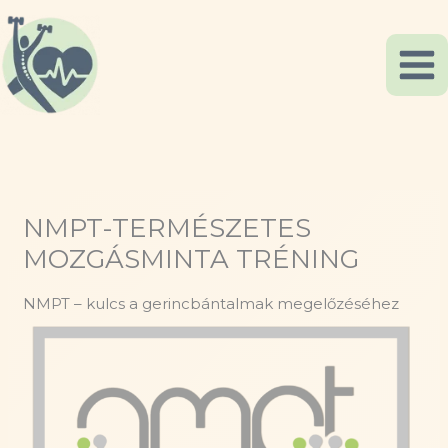
Skip
to
content
NMPT-TERMÉSZETES
MOZGÁSMINTA TRÉNING
NMPT – kulcs a gerincbántalmak megelőzéséhez