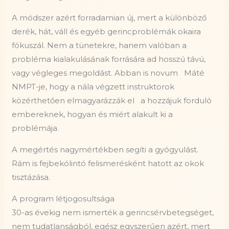
A módszer azért forradamian új, mert a különböző
derék, hát, váll és egyéb gerincproblémák okaira
fókuszál. Nem a tünetekre, hanem valóban a
probléma kialakulásának forrására ad hosszú távú,
vagy végleges megoldást. Abban is novum Máté
NMPT-je, hogy a nála végzett instruktorok
közérthetően elmagyarázzák el a hozzájuk forduló
embereknek, hogyan és miért alakult ki a
problémája.
A megértés nagymértékben segíti a gyógyulást.
Rám is fejbekólintó felismerésként hatott az okok
tisztázása.
A program létjogosultsága
30-as évekig nem ismerték a gerincsérvbetegséget,
nem tudatlanságból, egész egyszerűen azért, mert