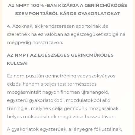
Az NMPT 100% -BAN KIZÁRJA A GERINCMŰKÖDÉS
SZEMPONTJÁBÓL KÁROS GYAKORLATOKAT
4
. Azoknak, akikrendszeresen sportolnak ,és
szeretnék ha ez valóban az egészségüket szolgálná
mégpedig hosszú távon.
AZ NMPT AZ EGÉSZSÉGES GERINCMŰKÖDÉS
KULCSA!
Ez nem pusztán gerinctréning vagy szokványos
edzés, hanem a teljes test természetes
mozgásmintáit nagyon finoman újrahangoló,
egyszerű gyakorlatokból, mozdulatokból álló
tréningje , melynek célja gerincünk mozgásainak
helyes működésének megőrzése hosszú távon.
A gyakorlatok egyszerűek, a lényegre fókuszálnak,