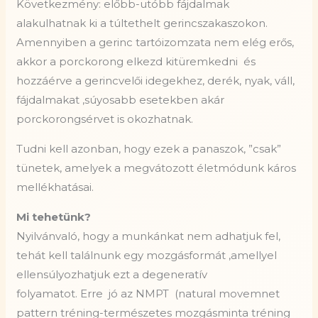
Következmény: előbb-utóbb fájdalmak
alakulhatnak ki a túltethelt gerincszakaszokon.
Amennyiben a gerinc tartóizomzata nem elég erős,
akkor a porckorong elkezd kitüremkedni és
hozzáérve a gerincvelői idegekhez, derék, nyak, váll,
fájdalmakat ,súyosabb esetekben akár
porckorongsérvet is okozhatnak.
Tudni kell azonban, hogy ezek a panaszok, ”csak”
tünetek, amelyek a megvátozott életmódunk káros
mellékhatásai.
Mi tehetünk?
Nyilvánvaló, hogy a munkánkat nem adhatjuk fel,
tehát kell találnunk egy mozgásformát ,amellyel
ellensúlyozhatjuk ezt a degeneratív
folyamatot. Erre
jó az NMPT
(natural movemnet
pattern tréning-természetes mozgásminta tréning