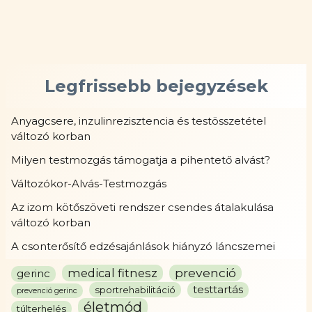
Legfrissebb bejegyzések
Anyagcsere, inzulinrezisztencia és testösszetétel
változó korban
Milyen testmozgás támogatja a pihentető alvást?
Változókor-Alvás-Testmozgás
Az izom kötőszöveti rendszer csendes átalakulása
változó korban
A csonterősítő edzésajánlások hiányzó láncszemei
prevenció
medical fitnesz
gerinc
testtartás
sportrehabilitáció
prevenció gerinc
életmód
túlterhelés