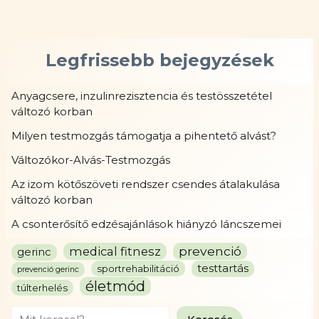
Legfrissebb bejegyzések
Anyagcsere, inzulinrezisztencia és testösszetétel
változó korban
Milyen testmozgás támogatja a pihentető alvást?
Változókor-Alvás-Testmozgás
Az izom kötőszöveti rendszer csendes átalakulása
változó korban
A csonterősítő edzésajánlások hiányzó láncszemei
prevenció
medical fitnesz
gerinc
testtartás
sportrehabilitáció
prevenció gerinc
életmód
túlterhelés
Search