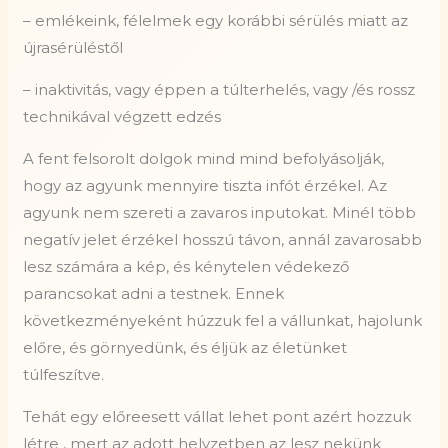
– emlékeink, félelmek egy korábbi sérülés miatt az
újrasérüléstől
– inaktivitás, vagy éppen a túlterhelés, vagy /és rossz
technikával végzett edzés
A fent felsorolt dolgok mind mind befolyásolják,
hogy az agyunk mennyire tiszta infót érzékel. Az
agyunk nem szereti a zavaros inputokat. Minél több
negatív jelet érzékel hosszú távon, annál zavarosabb
lesz számára a kép, és kénytelen védekező
parancsokat adni a testnek. Ennek
következményeként húzzuk fel a vállunkat, hajolunk
előre, és görnyedünk, és éljük az életünket
túlfeszítve.
Tehát egy előreesett vállat lehet pont azért hozzuk
létre , mert az adott helyzetben az lesz nekünk