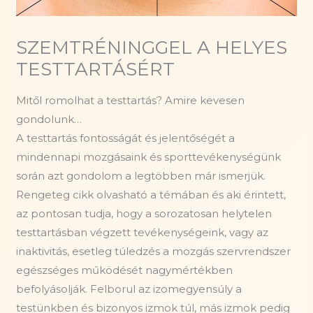
SZEMTRÉNINGGEL A HELYES
TESTTARTÁSÉRT
Mitől romolhat a testtartás? Amire kevesen
gondolunk…
A testtartás fontosságát és jelentőségét a
mindennapi mozgásaink és sporttevékenységünk
során azt gondolom a legtöbben már ismerjük.
Rengeteg cikk olvasható a témában és aki érintett,
az pontosan tudja, hogy a sorozatosan helytelen
testtartásban végzett tevékenységeink, vagy az
inaktivitás, esetleg túledzés a mozgás szervrendszer
egészséges működését nagymértékben
befolyásolják. Felborul az izomegyensúly a
testünkben és bizonyos izmok túl, más izmok pedig