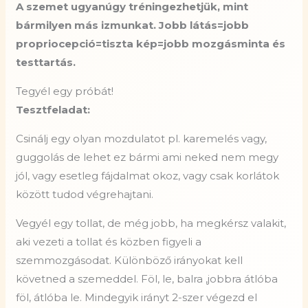
A szemet ugyanúgy tréningezhetjük, mint
bármilyen más izmunkat. Jobb látás=jobb
propriocepció=tiszta kép=jobb mozgásminta és
testtartás.
Tegyél egy próbát!
Tesztfeladat:
Csinálj egy olyan mozdulatot pl. karemelés vagy,
guggolás de lehet ez bármi ami neked nem megy
jól, vagy esetleg fájdalmat okoz, vagy csak korlátok
között tudod végrehajtani.
Vegyél egy tollat, de még jobb, ha megkérsz valakit,
aki vezeti a tollat és közben figyeli a
szemmozgásodat. Különböző irányokat kell
követned a szemeddel. Föl, le, balra ,jobbra átlóba
föl, átlóba le. Mindegyik irányt 2-szer végezd el