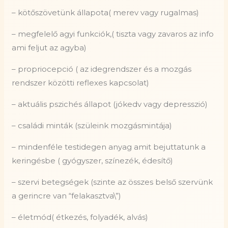
– kötőszövetünk állapota( merev vagy rugalmas)
– megfelelő agyi funkciók,( tiszta vagy zavaros az info
ami feljut az agyba)
– propriocepció ( az idegrendszer és a mozgás
rendszer közötti reflexes kapcsolat)
– aktuális pszichés állapot (jókedv vagy depresszió)
– családi minták (szüleink mozgásmintája)
– mindenféle testidegen anyag amit bejuttatunk a
keringésbe ( gyógyszer, színezék, édesítő)
– szervi betegségek (szinte az összes belső szervünk
a gerincre van “felakasztva\”)
– életmód( étkezés, folyadék, alvás)