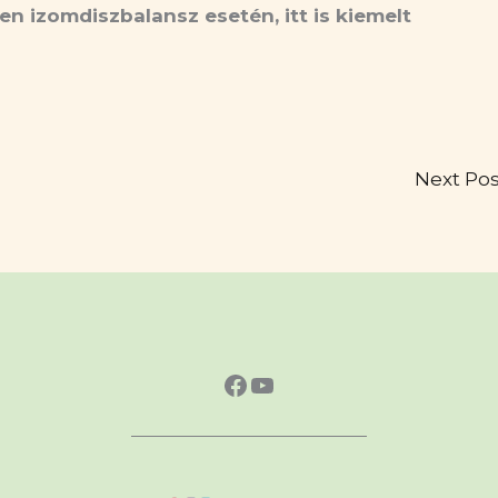
 izomdiszbalansz esetén, itt is kiemelt
Next Po
https://www.faceboo
https://www.yout