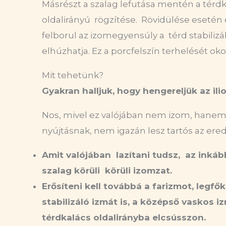
Másrészt a szalag lefutása mentén a térdk
oldalirányú
rögzítése.
Rövidülése esetén
felborul az izomegyensúly
a
térd stabilizá
elhúzhatja. Ez a porcfelszín terhelését oko
Mit tehetünk?
Gyakran halljuk, hogy hengereljük az ili
Nos,
mivel ez valójában nem izom, hanem 
nyújtásnak, nem igazán lesz tartós az er
Amit valójában lazítani tudsz, az inká
szalag körüli
körüli izomzat.
Erősíteni kell továbbá a farizmot, legf
stabilizáló izmát is, a
középső vaskos i
térdkalács oldalirányba elcsússzon.