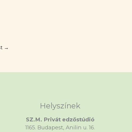
st
→
k.com/sportrehabilitaciosedzo
ube.com/@monikaszilagyi504
Helyszínek
SZ.M. Privát edzőstúdió
1165. Budapest, Anilin u. 16.