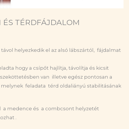
M ÉS TÉRDFÁJDALOM
távol helyezkedik el az alsó lábszártól, fájdalmat
ta hogy a csípőt hajlítja, távolítja és kicsit
összeköttetésben van illetve egész pontosan a
g, melynek
feladata
térd oldaliányú stabilitásának
vel a medence és
a combcsont helyzetét
ozhat .