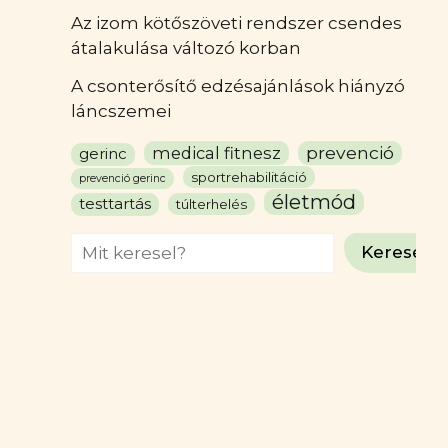
Az izom kötőszöveti rendszer csendes
átalakulása változó korban
A csonterősítő edzésajánlások hiányzó
láncszemei
prevenció
medical fitnesz
gerinc
sportrehabilitáció
prevenció gerinc
életmód
testtartás
túlterhelés
Search
Keresés