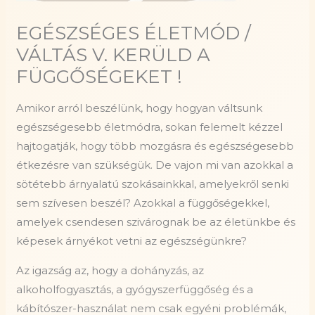
EGÉSZSÉGES ÉLETMÓD /
VÁLTÁS V. KERÜLD A
FÜGGŐSÉGEKET !
Amikor arról beszélünk, hogy hogyan váltsunk
egészségesebb életmódra, sokan felemelt kézzel
hajtogatják, hogy több mozgásra és egészségesebb
étkezésre van szükségük. De vajon mi van azokkal a
sötétebb árnyalatú szokásainkkal, amelyekről senki
sem szívesen beszél? Azokkal a függőségekkel,
amelyek csendesen szivárognak be az életünkbe és
képesek árnyékot vetni az egészségünkre?
Az
igazság az, hogy a dohányzás, az
alkoholfogyasztás, a gyógyszerfüggőség és a
kábítószer-használat nem csak egyéni problémák,