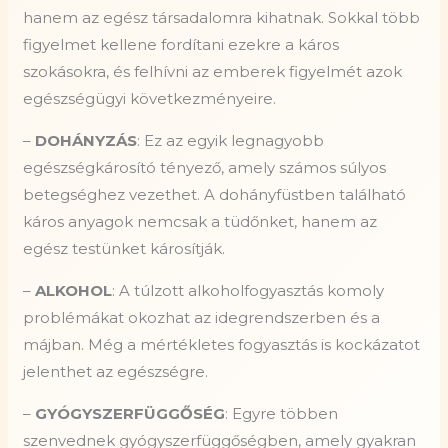
hanem az egész társadalomra kihatnak. Sokkal több
figyelmet kellene fordítani ezekre a káros
szokásokra, és felhívni az emberek figyelmét azok
egészségügyi következményeire.
–
DOHÁNYZÁS
: Ez az egyik legnagyobb
egészségkárosító tényező, amely számos súlyos
betegséghez vezethet. A dohányfüstben található
káros anyagok nemcsak a tüdőnket, hanem az
egész testünket károsítják.
–
ALKOHOL
: A túlzott alkoholfogyasztás komoly
problémákat okozhat az idegrendszerben és a
májban. Még a mértékletes fogyasztás is kockázatot
jelenthet az egészségre.
–
GYÓGYSZERFÜGGŐSÉG
: Egyre többen
szenvednek gyógyszerfüggőségben, amely gyakran