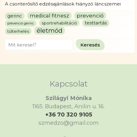
A csonterősítő edzésajánlások hiányzó láncszemei
prevenció
medical fitnesz
gerinc
testtartás
sportrehabilitáció
prevenció gerinc
életmód
túlterhelés
Search
Keresés
Kapcsolat
Szilágyi Mónika
1165. Budapest, Anilin u. 16.
+36 70 320 9105
szmedzo@gmail.com