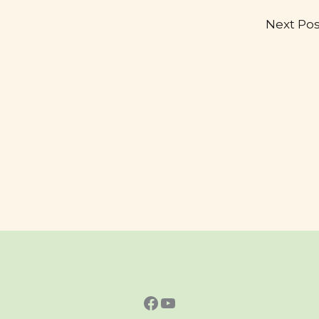
Next Po
https://www.faceboo
https://www.yout