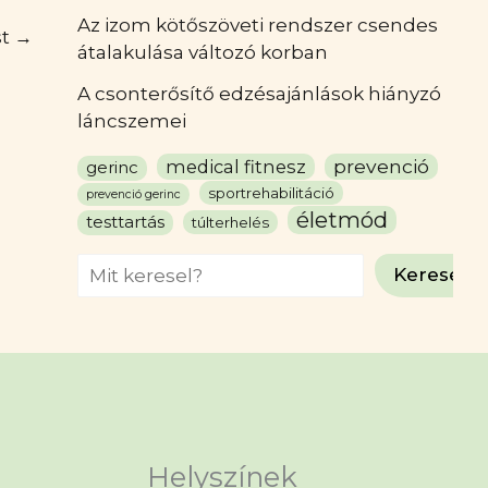
Az izom kötőszöveti rendszer csendes
st
→
átalakulása változó korban
A csonterősítő edzésajánlások hiányzó
láncszemei
prevenció
medical fitnesz
gerinc
sportrehabilitáció
prevenció gerinc
életmód
testtartás
túlterhelés
Search
Keresés
k.com/sportrehabilitaciosedzo
ube.com/@monikaszilagyi504
Helyszínek