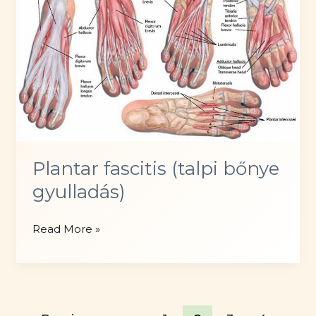
Plantar fascitis (talpi bőnye
gyulladás)
Plantar
Read More »
fascitis
(talpi
bőnye
gyulladás)