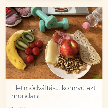
magas
vérnyomással
Életmódváltás… könnyű azt
mondani