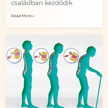
családban kezdődik
Az
Read More »
elhízás
megelőzése
a
családban
kezdődik