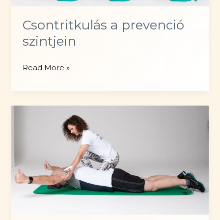
Csontritkulás a prevenció
szintjein
Csontritkulás
Read More »
a
prevenció
szintjein