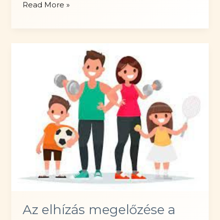
Túlterheléses
Read More »
ártalmak
(footsal)
Az elhízás megelőzése a