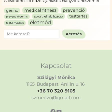
A csonterősítő edzésajánlások hiányzó láncszemei
prevenció
medical fitnesz
gerinc
testtartás
sportrehabilitáció
prevenció gerinc
életmód
túlterhelés
Search
Keresés
Kapcsolat
Szilágyi Mónika
1165. Budapest, Anilin u. 16.
+36 70 320 9105
szmedzo@gmail.com
https://www.faceboo
https://www.yout