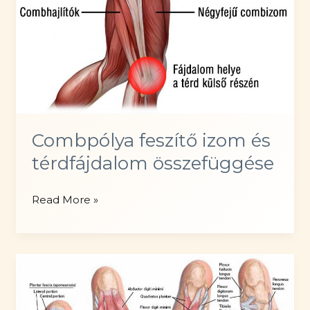
Combpólya feszítő izom és
térdfájdalom összefüggése
Combpólya
Read More »
feszítő
izom
és
térdfájdalom
összefüggése