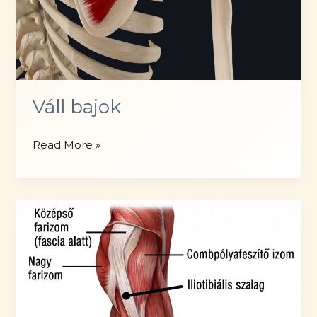
Váll bajok
Váll
Read More »
bajok