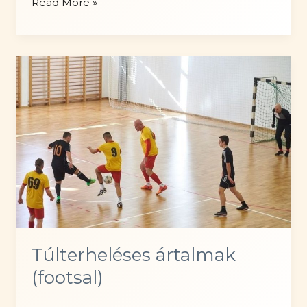
Életmódváltás…
Read More »
könnyű
azt
mondani
Túlterheléses ártalmak
(footsal)