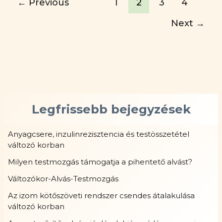
←
Previous
1
2
3
4
Next
→
Legfrissebb bejegyzések
Anyagcsere, inzulinrezisztencia és testösszetétel
változó korban
Milyen testmozgás támogatja a pihentető alvást?
Változókor-Alvás-Testmozgás
Az izom kötőszöveti rendszer csendes átalakulása
változó korban