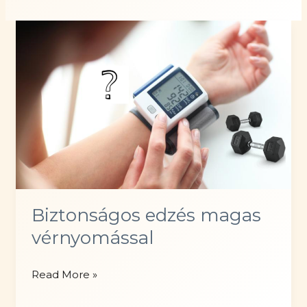
Biztonságos edzés magas
vérnyomással
Biztonságos
Read More »
edzés